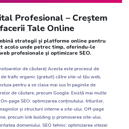
ital Profesional – Creștem
facerii Tale Online
mbină strategii și platforme online pentru
ct acolo unde petrec timp, oferindu-le
 web profesionale și optimizare SEO.
otoarelor de căutare) Acesta este procesul de
i de trafic organic (gratuit) către site-ul tău web,
estuia pentru a se clasa mai sus în paginile de
relor de căutare, precum Google. Există mai multe
 On-page SEO: optimizarea conținutului, titlurilor,
maginilor și structurii interne a site-ului. Off-page
rne, precum link building și promovarea site-ului,
oritatea domeniului. SEO tehnic: optimizarea vitezei