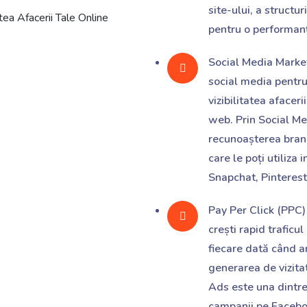
site-ului, a structu
pentru o performan
Social Media Marke
social media pentru
vizibilitatea afaceri
web. Prin Social Med
recunoașterea brand
care le poți utiliza
Snapchat, Pinterest ș
Pay Per Click (PPC)
crești rapid traficu
fiecare dată când 
generarea de vizitat
Ads este una dintre
campanii pe Faceboo