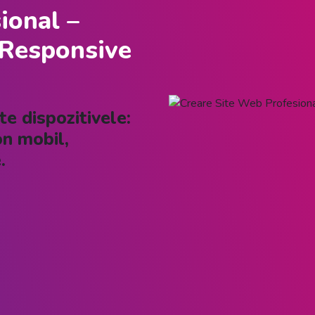
ional –
 Responsive
e dispozitivele:
on mobil,
.