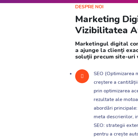
DESPRE NOI
Marketing Dig
Vizibilitatea A
Marketingul digital co
a ajunge la clienți exa
soluții precum site-uri
SEO (Optimizarea m
creștere a cantități
prin optimizarea ac
rezultate ale motoa
abordări principale:
meta descrierilor, i
SEO: strategii exte
pentru a crește aut