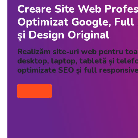
Creare Site Web Profes
Optimizat Google, Full
și Design Original
Realizăm site-uri web pentru toat
desktop, laptop, tabletă și telef
optimizate SEO și full responsive
Incepe