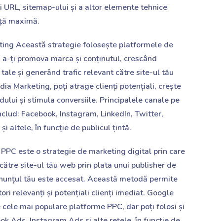
rii URL, sitemap-ului și a altor elemente tehnice
ță maximă.
ting Această strategie folosește platformele de
 a-ți promova marca și conținutul, crescând
i tale și generând trafic relevant către site-ul tău
ia Marketing, poți atrage clienți potențiali, crește
ului și stimula conversiile. Principalele canale pe
 includ: Facebook, Instagram, LinkedIn, Twitter,
i altele, în funcție de publicul țintă.
 PPC este o strategie de marketing digital prin care
l către site-ul tău web prin plata unui publisher de
anunțul tău este accesat. Această metodă permite
ori relevanți și potențiali clienți imediat. Google
 cele mai populare platforme PPC, dar poți folosi și
k Ads, Instagram Ads și alte rețele, în funcție de